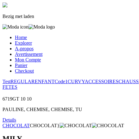
Bezig met laden
Home
Explorer
A-propos
Avertissement
Mon Compte
Panier
Checkout
Test
REGULAR
ENFANT
Code1
CURVY
ACCESSOIRES
CHAUSS
FETES
6719GT
10
10
PAULINE, CHEMISE, CHEMISE, TU
Details
CHOCOLAT
CHOCOLAT}
MILY