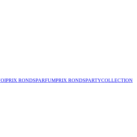
VOI
PRIX RONDS
PARFUM
PRIX RONDS
PARTY
COLLECTION