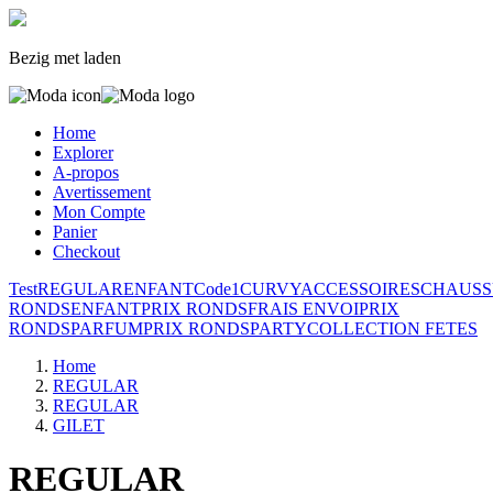
Bezig met laden
Home
Explorer
A-propos
Avertissement
Mon Compte
Panier
Checkout
Test
REGULAR
ENFANT
Code1
CURVY
ACCESSOIRES
CHAUSS
RONDS
ENFANT
PRIX RONDS
FRAIS ENVOI
PRIX
RONDS
PARFUM
PRIX RONDS
PARTY
COLLECTION FETES
Home
REGULAR
REGULAR
GILET
REGULAR