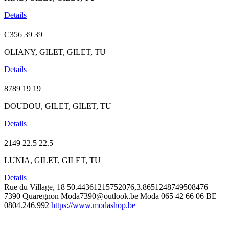
Details
C356
39
39
OLIANY, GILET, GILET, TU
Details
8789
19
19
DOUDOU, GILET, GILET, TU
Details
2149
22.5
22.5
LUNIA, GILET, GILET, TU
Details
Rue du Village, 18
50.44361215752076,3.8651248749508476
7390 Quaregnon
Moda7390@outlook.be
Moda
065 42 66 06
BE
0804.246.992
https://www.modashop.be