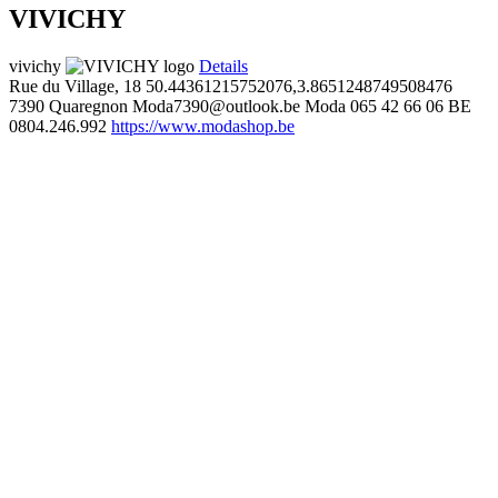
VIVICHY
vivichy
Details
Rue du Village, 18
50.44361215752076,3.8651248749508476
7390 Quaregnon
Moda7390@outlook.be
Moda
065 42 66 06
BE
0804.246.992
https://www.modashop.be