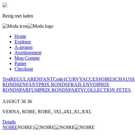
Bezig met laden
Home
Explorer
A-propos
Avertissement
Mon Compte
Panier
Checkout
Test
REGULAR
ENFANT
Code1
CURVY
ACCESSOIRES
CHAUSS
RONDS
ENFANT
PRIX RONDS
FRAIS ENVOI
PRIX
RONDS
PARFUM
PRIX RONDS
PARTY
COLLECTION FETES
A163GT
36
36
VERNA, ROBE, ROBE, 3XL,4XL,XL,XXL
Details
NOIRE
NOIRE}